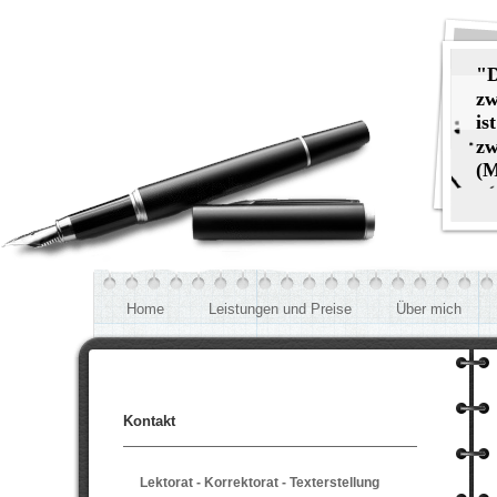
"D
zw
is
zw
(M
Home
Leistungen und Preise
Über mich
Kontakt
Lektorat - Korrektorat - Texterstellung